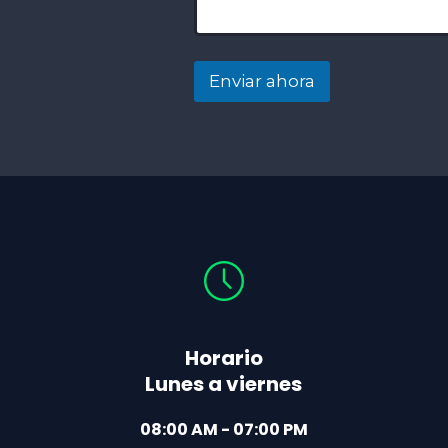
a
y
u
d
Enviar ahora
a
r
t
e
Horario
Lunes a viernes
08:00 AM - 07:00 PM