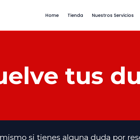
Home
Tienda
Nuestros Servicios
elve tus d
ismo si tienes alguna duda por reso