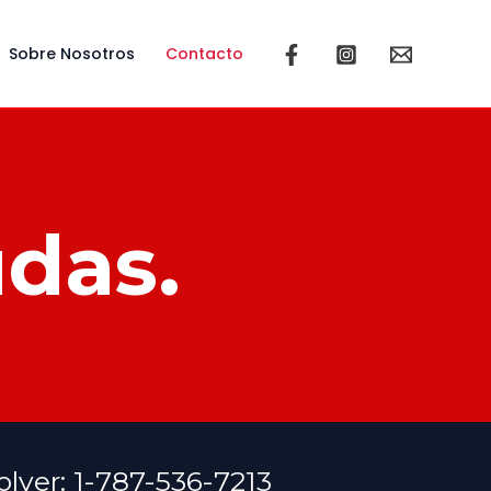
Sobre Nosotros
Contacto
udas.
lver: 1-787-536-7213