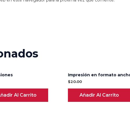
web en este navegador para la próxima vez que comente.
ionados
siones
Impresión en formato anch
$
20.00
ñadir Al Carrito
Añadir Al Carrito