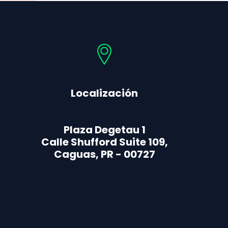
opciones
se
pueden
elegir
en
la
página
Localización
de
producto
Plaza Degetau 1
Calle Shufford Suite 109,
Caguas, PR - 00727