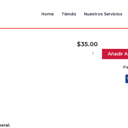
Home
Tienda
Nuestros Servicios
$
35.00
Plastificado
Añadir A
cantidad
Pa
eral.